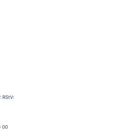
2 RStV:
0 00