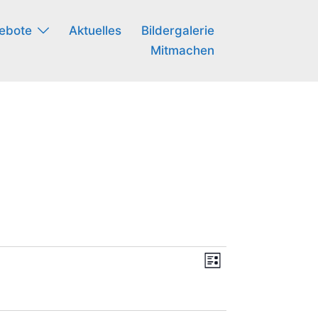
ebote
Aktuelles
Bildergalerie
Mitmachen
Ansichte
Veranstal
LISTE
Ansichte
Navigati
Navigatio