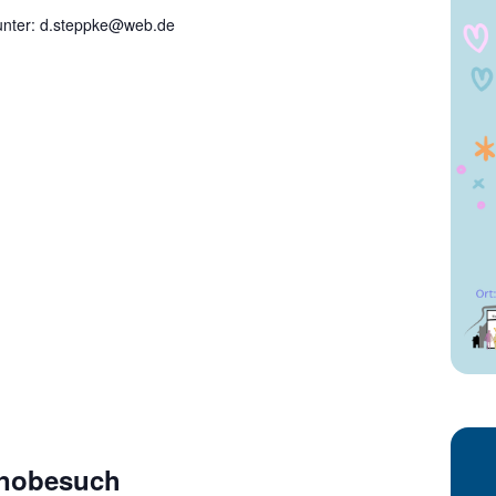
unter: d.steppke@web.de
nobesuch