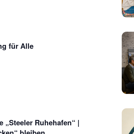
g für Alle
e „Steeler Ruhehafen“ |
ken“ bleiben