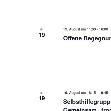
19. August um 11:00
-
16:00
MI.
19
Offene Begegnun
19. August um 18:15
-
19:45
MI.
19
Selbsthilfegrupp
Gemeinsam „troc